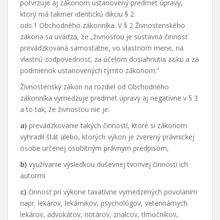
potvrzuje aj zákonom ustanovený predmet úpravy,
ktorý má takmer identickú dikciu § 2
ods.1 Obchodného zákonníka. V § 2 Živnostenského
zákona sa uvádza, že „živnosťou je sústavná činnosť
prevádzkovaná samostatne, vo vlastnom mene, na
vlastnú zodpovednosť, za účelom dosiahnutia zisku a za
podmienok ustanovených týmto zákonom.“
Živnostenský zákon na rozdiel od Obchodného
zákonníka vymedzuje predmet úpravy aj negatívne v § 3
a to tak, že živnosťou nie je:
a)
prevádzkovanie takých činností, ktoré si zákonom
vyhradil štát alebo, ktorých výkon je zverený právnickej
osobe určenej osobitným právnym predpisom,
b)
využívanie výsledkou duševnej tvorivej činnosti ich
autormi
c)
činnosť pri výkone taxatívne vymedzených povolaním
napr. lekárov, lekárnikov, psychológov, veterinárnych
lekárov, advokátov, notárov, znalcov, tlmočníkov,