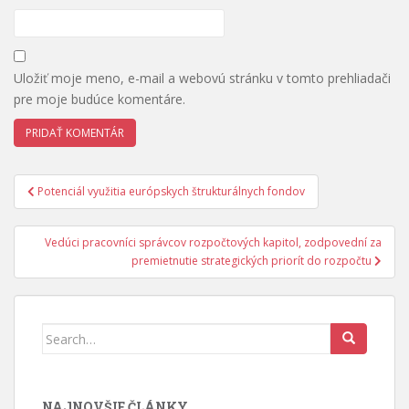
Uložiť moje meno, e-mail a webovú stránku v tomto prehliadači
pre moje budúce komentáre.
Navigácia
Potenciál využitia európskych štrukturálnych fondov
v
článku
Vedúci pracovníci správcov rozpočtových kapitol, zodpovední za
premietnutie strategických priorít do rozpočtu
Search
for:
NAJNOVŠIE ČLÁNKY