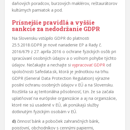
daňových poradcov, burzových maklérov, reštaurátorov
kultúrnych pamiatok a pod.
Prísnejšie pravidlá a vyššie
sankcie za nedodržanie GDPR
Na Slovensku vstúpilo GDPR do platnosti
25.5.2018.GDPR je nové nariadenie EP a Rady č.
2016/679 z 27. apríla 2016 o ochrane fyzických osôb pri
spracúvaní osobných údajov a o voľnom pohybe týchto
údajov. Nečakajte a nechajte si
vypracovať GDPR
od
spoločnosti Safedata.sk, ktorá je jednotkou na trhu.
GDPR (General Data Protection Regulation) výrazne
posilní ochranu osobných údajov v EÚ a na Slovensku.
Rozšírila sa aj teritoriálna pôsobnosť, tzn. že sa začala
uplatňovať na európske organizácie a aj na organizácie,
ktoré nie sú usadené v EÚ, ak ponúkajú služby
dotknutým fyzickým osobám v EÚ.
d)
činnosť bánk a pobočiek zahraničných bánk,
poisťovní, obchodníkov s cennými papiermi,