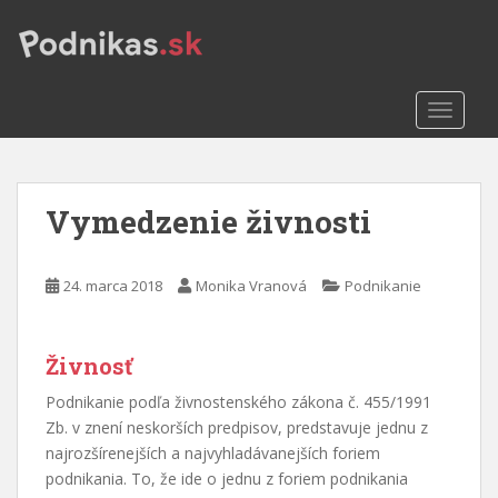
S
k
i
p
TOGGLE
t
o
m
a
Vymedzenie živnosti
i
n
c
24. marca 2018
Monika Vranová
Podnikanie
o
n
t
Živnosť
e
n
Podnikanie podľa živnostenského zákona č. 455/1991
t
Zb. v znení neskorších predpisov, predstavuje jednu z
najrozšírenejších a najvyhladávanejších foriem
podnikania. To, že ide o jednu z foriem podnikania