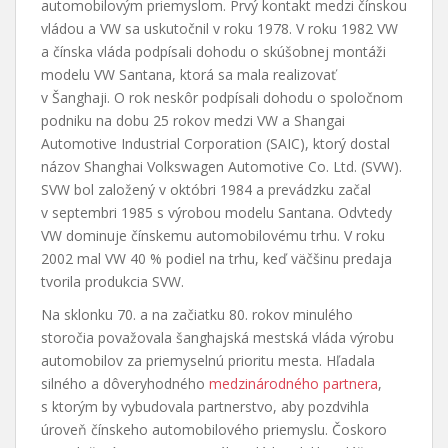
automobilovým priemyslom. Prvý kontakt medzi čínskou
vládou a VW sa uskutočnil v roku 1978. V roku 1982 VW
a čínska vláda podpísali dohodu o skúšobnej montáži
modelu VW Santana, ktorá sa mala realizovať
v Šanghaji. O rok neskôr podpísali dohodu o spoločnom
podniku na dobu 25 rokov medzi VW a Shangai
Automotive Industrial Corporation (SAIC), ktorý dostal
názov Shanghai Volkswagen Automotive Co. Ltd. (SVW).
SVW bol založený v októbri 1984 a prevádzku začal
v septembri 1985 s výrobou modelu Santana. Odvtedy
VW dominuje čínskemu automobilovému trhu. V roku
2002 mal VW 40 % podiel na trhu, keď väčšinu predaja
tvorila produkcia SVW.
Na sklonku 70. a na začiatku 80. rokov minulého
storočia považovala šanghajská mestská vláda výrobu
automobilov za priemyselnú prioritu mesta. Hľadala
silného a dôveryhodného
medzinárodného partnera
,
s ktorým by vybudovala partnerstvo, aby pozdvihla
úroveň čínskeho automobilového priemyslu. Čoskoro