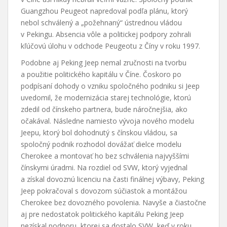
Guangzhou Peugeot napredoval podľa plánu, ktorý
nebol schválený a „požehnaný“ ústrednou vládou
v Pekingu. Absencia vôle a politickej podpory zohrali
kľúčovú úlohu v odchode Peugeotu z Číny v roku 1997.
Podobne aj Peking Jeep nemal zručnosti na tvorbu
a použitie politického kapitálu v Číne. Čoskoro po
podpísaní dohody o vzniku spoločného podniku si Jeep
uvedomil, že modernizácia starej technológie, ktorú
zdedil od čínskeho partnera, bude náročnejšia, ako
očakával. Následne namiesto vývoja nového modelu
Jeepu, ktorý bol dohodnutý s čínskou vládou, sa
spoločný podnik rozhodol dovážať dielce modelu
Cherokee a montovať ho bez schválenia najvyššími
čínskymi úradmi. Na rozdiel od SVW, ktorý vyjednal
a získal dovoznú licenciu na časti finálnej výbavy, Peking
Jeep pokračoval s dovozom súčiastok a montážou
Cherokee bez dovozného povolenia. Navyše a čiastočne
aj pre nedostatok politického kapitálu Peking Jeep
nezískal podporu, ktorej sa dostalo SVW, keď v roku