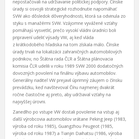
nepostačovali na udržiavanie politickej podpory. Čínske
úrady si osvojili strategické rozhodnutie napomáhať
SVW ako dôsledok dôveryhodnosti, ktorá sa odvinula zo
styku s manažérmi SVW. Vzájomne vyvážené vzťahy
pomáhajú vysvetliť, prečo vysokí vládni úradníci boli
pripravení udeliť výsady VW, aj keď vláda
z krátkodobého hľadiska na tom získala málo. Čínske
úrady trvali na lokalizácii zahraničných automobilových
podnikov, no Štátna rada ČĽR a Štátna plánovacia
komisia ČĽR udelili v roku 1989 SVW 2000 dodatočných
dovozných povolení na finálnu výbavu automobilov.
Generálny riaditeľ VW prejavil úprimný záujem o čínsku
prevádzku, keď navštevoval Čínu najmenej dvakrát
ročne čiastočne aj preto, aby udržiaval vzťahy na
najvyššej úrovni.
Zanedlho po vstupe VW dostali povolenie na vstup aj
ďalší výrobcovia automobilov vrátane Peking Jeep (1983,
výroba od roku 1985), Guangzhou Peugeot (1985,
výroba od roku 1987) a Tianjin Daihatsu (1986, výroba