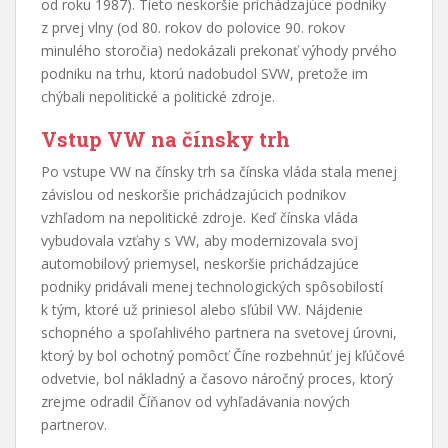
od roku 1987). Tieto neskoršie prichádzajúce podniky
z prvej vlny (od 80. rokov do polovice 90. rokov
minulého storočia) nedokázali prekonať výhody prvého
podniku na trhu, ktorú nadobudol SVW, pretože im
chýbali nepolitické a politické zdroje.
Vstup VW na čínsky trh
Po vstupe VW na čínsky trh sa čínska vláda stala menej
závislou od neskoršie prichádzajúcich podnikov
vzhľadom na nepolitické zdroje. Keď čínska vláda
vybudovala vzťahy s VW, aby modernizovala svoj
automobilový priemysel, neskoršie prichádzajúce
podniky pridávali menej technologických spôsobilostí
k tým, ktoré už priniesol alebo sľúbil VW. Nájdenie
schopného a spoľahlivého partnera na svetovej úrovni,
ktorý by bol ochotný pomôcť Číne rozbehnúť jej kľúčové
odvetvie, bol nákladný a časovo náročný proces, ktorý
zrejme odradil Číňanov od vyhľadávania nových
partnerov.