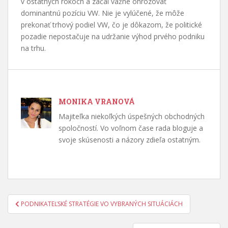
v ostatných rokoch a začal vážne ohrozovať
dominantnú pozíciu VW. Nie je vylúčené, že môže
prekonať trhový podiel VW, čo je dôkazom, že politické
pozadie nepostačuje na udržanie výhod prvého podniku
na trhu.
MONIKA VRANOVÁ
Majiteľka niekoľkých úspešných obchodných
spoločností. Vo voľnom čase rada bloguje a
svoje skúsenosti a názory zdieľa ostatným.
Navigácia
PODNIKATEĽSKÉ STRATÉGIE VO VYBRANÝCH SITUÁCIÁCH
v
článku