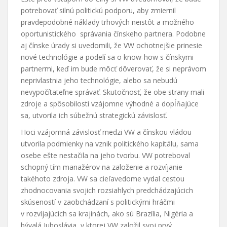
potrebovať silnú politickú podporu, aby zmiernil
pravdepodobné náklady trhových neistôt a možného
oportunistického správania čínskeho partnera. Podobne
aj čínske úrady si uvedomili, že VW ochotnejšie prinesie
nové technológie a podelí sa o know-how s čínskymi
partnermi, keď im bude môcť dôverovať, že si neprávom
neprivlastnia jeho technológie, alebo sa nebudú
nevypočítateľne správať. Skutočnosť, že obe strany mali
zdroje a spôsobilosti vzájomne výhodné a dopĺňajúce
sa, utvorila ich súbežnú strategickú závislosť.
Hoci vzájomná závislosť medzi VW a čínskou vládou
utvorila podmienky na vznik politického kapitálu, sama
osebe ešte nestačila na jeho tvorbu. VW potreboval
schopný tím manažérov na založenie a rozvíjanie
takéhoto zdroja. VW sa cieľavedome vydal cestou
zhodnocovania svojich rozsiahlych predchádzajúcich
skúseností v zaobchádzaní s politickými hráčmi
v rozvíjajúcich sa krajinách, ako sú Brazília, Nigéria a
bývalá Juhoslávia, v ktorej VW založil svoj prvý