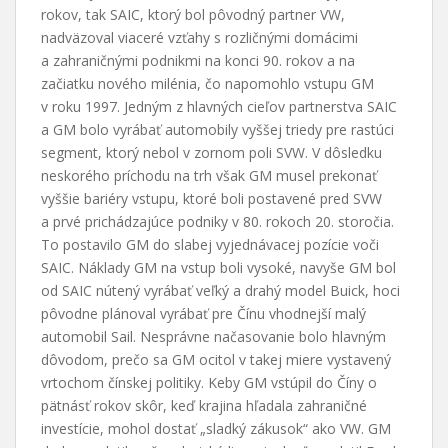
rokov, tak SAIC, ktorý bol pôvodný partner VW,
nadväzoval viaceré vzťahy s rozličnými domácimi
a zahraničnými podnikmi na konci 90. rokov a na
začiatku nového milénia, čo napomohlo vstupu GM
v roku 1997. Jedným z hlavných cieľov partnerstva SAIC
a GM bolo vyrábať automobily vyššej triedy pre rastúci
segment, ktorý nebol v zornom poli SVW. V dôsledku
neskorého príchodu na trh však GM musel prekonať
vyššie bariéry vstupu, ktoré boli postavené pred SVW
a prvé prichádzajúce podniky v 80. rokoch 20. storočia.
To postavilo GM do slabej vyjednávacej pozície voči
SAIC. Náklady GM na vstup boli vysoké, navyše GM bol
od SAIC nútený vyrábať veľký a drahý model Buick, hoci
pôvodne plánoval vyrábať pre Čínu vhodnejší malý
automobil Sail. Nesprávne načasovanie bolo hlavným
dôvodom, prečo sa GM ocitol v takej miere vystavený
vrtochom čínskej politiky. Keby GM vstúpil do Číny o
pätnásť rokov skôr, keď krajina hľadala zahraničné
investície, mohol dostať „sladký zákusok“ ako VW. GM