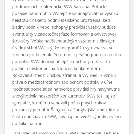
predmestiach mali značku SVW Santana. Politické
pozadie napomohlo VW lepšie sa adaptovať na vysokú
neistotu čínskeho podnikateľského prostredia, keď
žiadny podnik nebol schopný predvídať všetky budúce
eventuality v začiatočnej fáze formovania odvetvovej
štruktúry. Vďaka nadštandardným vzťahom s čínskymi
úradmi si bol VW istý, že mu pomôžu vyrovnať sa so
zmenou podmienok. Prítomnosť prvého podniku na trhu
pomohla SVW dohodnúť lepšie obchody, než sa to
podarilo neskôr prichádzajúcim konkurentom.
Rokovania medzi čínskou stranou a VW viedli k vzniku
práva o medzinárodnom spoločnom podniku v Číne.
Možnosť podieľať sa na tvorbe pravidiel hry nevyhnutne
znevýhodnila neskorších konkurentov. SVW ťažil aj zo
sympatie, ktorú mu venovali počas prvých rokov
prevádzky primátor Šanghaja a šanghajská vláda, ktorá
často nadržiavala SVW, aby naplno využil výhody prvého
podniku na trhu.
Ešte pred vstupom do Číny si VW uvedomoval, že bude