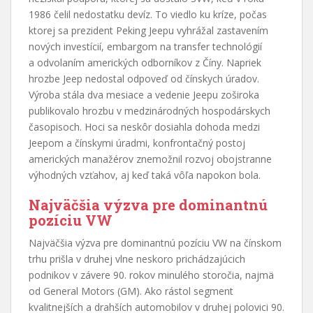
1986 čelil nedostatku devíz. To viedlo ku kríze, počas
ktorej sa prezident Peking Jeepu vyhrážal zastavením
nových investícií, embargom na transfer technológií
a odvolaním amerických odborníkov z Číny. Napriek
hrozbe Jeep nedostal odpoveď od čínskych úradov.
Výroba stála dva mesiace a vedenie Jeepu zoširoka
publikovalo hrozbu v medzinárodných hospodárskych
časopisoch. Hoci sa neskôr dosiahla dohoda medzi
Jeepom a čínskymi úradmi, konfrontačný postoj
amerických manažérov znemožnil rozvoj obojstranne
výhodných vzťahov, aj keď taká vôľa napokon bola.
Najväčšia výzva pre dominantnú
pozíciu VW
Najväčšia výzva pre dominantnú pozíciu VW na čínskom
trhu prišla v druhej vlne neskoro prichádzajúcich
podnikov v závere 90. rokov minulého storočia, najmä
od General Motors (GM). Ako rástol segment
kvalitnejších a drahších automobilov v druhej polovici 90.