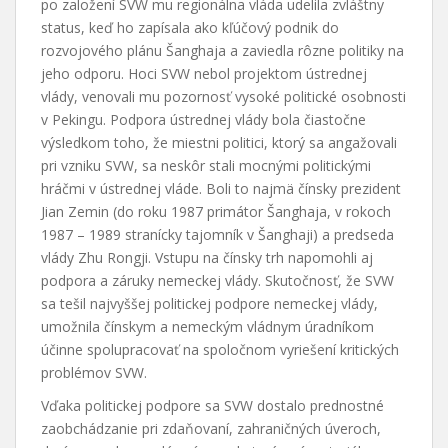
po založení SVW mu regionálna vláda udelila zvláštny
status, keď ho zapísala ako kľúčový podnik do
rozvojového plánu Šanghaja a zaviedla rôzne politiky na
jeho odporu. Hoci SVW nebol projektom ústrednej
vlády, venovali mu pozornosť vysoké politické osobnosti
v Pekingu. Podpora ústrednej vlády bola čiastočne
výsledkom toho, že miestni politici, ktorý sa angažovali
pri vzniku SVW, sa neskôr stali mocnými politickými
hráčmi v ústrednej vláde. Boli to najmä čínsky prezident
Jian Zemin (do roku 1987 primátor Šanghaja, v rokoch
1987 – 1989 stranícky tajomník v Šanghaji) a predseda
vlády Zhu Rongji. Vstupu na čínsky trh napomohli aj
podpora a záruky nemeckej vlády. Skutočnosť, že SVW
sa tešil najvyššej politickej podpore nemeckej vlády,
umožnila čínskym a nemeckým vládnym úradníkom
účinne spolupracovať na spoločnom vyriešení kritických
problémov SVW.
Vďaka politickej podpore sa SVW dostalo prednostné
zaobchádzanie pri zdaňovaní, zahraničných úveroch,