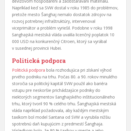
devízovom hospodárení a zaobstarávaní materiálu.
Napríklad keď sa SVW dostal v roku 1985 do problémov,
pretože mesto Šanghaj nemalo dostatok zdrojov na
rozvoj potrebnej infraštruktúry, intervenoval
viceprimátor a problém vyriešil. Podobne v roku 1998
šanghajská mestská vláda uvalila licenčný poplatok 10
000 USD na konkurenčný Citroen, ktorý sa vyrábal
v susednej provincii Hubei.
Politická podpora
Politická podpora
bola rozhodujúca pri získaní výhod
prvého podniku na trhu. Počas 80. a 90. rokov minulého
storočia sa politický kapitál SVW použil ako bariéra
vstupu pre neskoršie prichádzajúce podniky do
niektorých segmentov šanghajského inštitucionálneho
trhu, ktorý tvoril 90 % celého trhu. Šanghajská mestská
vláda napríklad požadovala, aby každým mestským
taxíkom bol model Santana od SVW a vyrubila nižšiu
spotrebnú daň kupujúcim z predmestí Šanghaja.
Výsledkom bolo, že 80 % taxíkov v meste a jeho