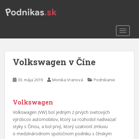
S
k
i
p
TOGGLE
t
o
m
a
Volkswagen v Číne
i
n
c
30. mája 2019
Monika Vranová
Podnikanie
o
n
t
Volkswagen
e
n
Volkswagen (VW) bol jedným z prvých svetových
t
výrobcov automobilov, ktorý sa rozhodol nadviazať
styky s Čínou, a bol prvý, ktorý uzatvoril zmluvu
o medzinárodnom spoločnom podniku s čínskym