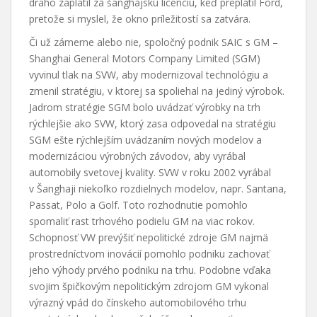
draho zaplatil za šanghajskú licenciu, keď preplatil Ford,
pretože si myslel, že okno príležitostí sa zatvára.
Či už zámerne alebo nie, spoločný podnik SAIC s GM –
Shanghai General Motors Company Limited (SGM)
vyvinul tlak na SVW, aby modernizoval technológiu a
zmenil stratégiu, v ktorej sa spoliehal na jediný výrobok.
Jadrom stratégie SGM bolo uvádzať výrobky na trh
rýchlejšie ako SVW, ktorý zasa odpovedal na stratégiu
SGM ešte rýchlejším uvádzaním nových modelov a
modernizáciou výrobných závodov, aby vyrábal
automobily svetovej kvality. SVW v roku 2002 vyrábal
v Šanghaji niekoľko rozdielnych modelov, napr. Santana,
Passat, Polo a Golf. Toto rozhodnutie pomohlo
spomaliť rast trhového podielu GM na viac rokov.
Schopnosť VW prevýšiť nepolitické zdroje GM najmä
prostredníctvom inovácií pomohlo podniku zachovať
jeho výhody prvého podniku na trhu. Podobne vďaka
svojim špičkovým nepolitickým zdrojom GM vykonal
výrazný vpád do čínskeho automobilového trhu