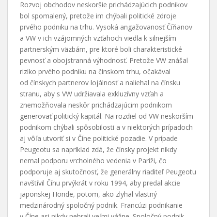
Rozvoj obchodov neskoršie prichádzajúcich podnikov
bol spomalený, pretože im chýbali politické zdroje
prvého podniku na trhu. Vysoká angažovanosť Číňanov
a VW v ich vzájomných vzťahoch viedla k silnejším
partnerským väzbám, pre ktoré boli charakteristické
pevnosť a obojstranná výhodnosť. Pretože VW znášal
riziko prvého podniku na čínskom trhu, očakával
od čínskych partnerov lojálnosť a naliehal na čínsku
stranu, aby s VW udržiavala exkluzívny vzťah a
znemožňovala neskôr prichádzajúcim podnikom
generovať politický kapitál. Na rozdiel od VW neskorším
podnikom chýbali spôsobilosti a v niektorých prípadoch
aj vôľa utvoriť si v Číne politické pozadie. V prípade
Peugeotu sa napríklad zdá, že čínsky projekt nikdy
nemal podporu vrcholného vedenia v Paríži, čo
podporuje aj skutočnosť, že generálny riaditeľ Peugeotu
navštívil Čínu prvýkrát v roku 1994, aby predal akcie
japonskej Honde, potom, ako zlyhal vlastný
medzinárodný spoločný podnik. Francúzi podnikanie
v Číne asi nikdy nebrali veľmi vážne. Spoločný podnik