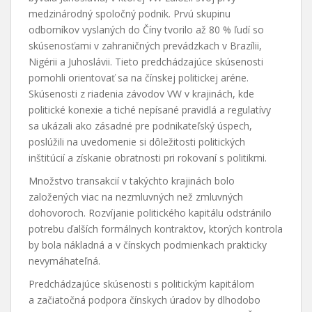
medzinárodný spoločný podnik. Prvú skupinu
odborníkov vyslaných do Číny tvorilo až 80 % ľudí so
skúsenosťami v zahraničných prevádzkach v Brazílii,
Nigérii a Juhoslávii. Tieto predchádzajúce skúsenosti
pomohli orientovať sa na čínskej politickej aréne.
Skúsenosti z riadenia závodov VW v krajinách, kde
politické konexie a tiché nepísané pravidlá a regulatívy
sa ukázali ako zásadné pre podnikateľský úspech,
poslúžili na uvedomenie si dôležitosti politických
inštitúcií a získanie obratnosti pri rokovaní s politikmi.
Množstvo transakcií v takýchto krajinách bolo
založených viac na nezmluvných než zmluvných
dohovoroch. Rozvíjanie politického kapitálu odstránilo
potrebu ďalších formálnych kontraktov, ktorých kontrola
by bola nákladná a v čínskych podmienkach prakticky
nevymáhateľná.
Predchádzajúce skúsenosti s politickým kapitálom
a začiatočná podpora čínskych úradov by dlhodobo