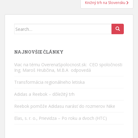
Knižný trh na Slovensku
Search
for:
NAJNOVŠIE ČLÁNKY
Viac na tému OverenaSpolocnost.sk: CEO spoločnosti
Ing. Maroš Hrubčina, M.B.A odpovedá
Transformácia regionálneho letiska
Adidas a Reebok – dôležitý trh
Reebok pomôže Adidasu narásť do rozmerov Nike
Elas, s. r. o., Prievidza – Po roku a dvoch (HTC)