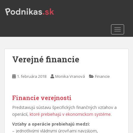
S
k
i
p
TOGGLE
t
o
m
a
Verejné financie
i
n
c
1. februára 2018
Monika Vranová
Financie
o
n
t
Financie verejnosti
e
n
Predstavujú sústavu špecifických finančných vzťahov a
t
operácií,
ktoré prebiehajú v ekonomickom systéme
.
Vzťahy a operácie prebiehajú medzi:
– jednotlivými vládnymi úrovňami navzájom,