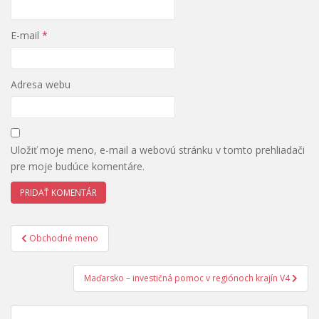
E-mail
*
Adresa webu
Uložiť moje meno, e-mail a webovú stránku v tomto prehliadači
pre moje budúce komentáre.
Navigácia
Obchodné meno
v
článku
Maďarsko – investičná pomoc v regiónoch krajín V4