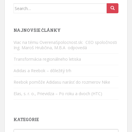
Search
for:
NAJNOVŠIE ČLÁNKY
Viac na tému OverenaSpolocnost.sk: CEO spoločnosti
Ing. Maroš Hrubčina, M.B.A odpovedá
Transformácia regionálneho letiska
Adidas a Reebok – dôležitý trh
Reebok pomôže Adidasu narásť do rozmerov Nike
Elas, s. r. o., Prievidza – Po roku a dvoch (HTC)
KATEGÓRIE