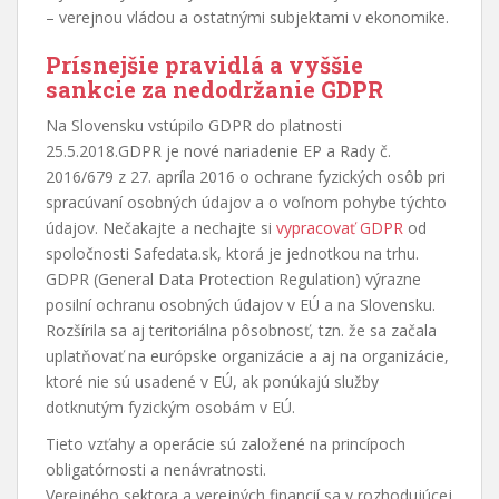
– verejnou vládou a ostatnými subjektami v ekonomike.
Prísnejšie pravidlá a vyššie
sankcie za nedodržanie GDPR
Na Slovensku vstúpilo GDPR do platnosti
25.5.2018.GDPR je nové nariadenie EP a Rady č.
2016/679 z 27. apríla 2016 o ochrane fyzických osôb pri
spracúvaní osobných údajov a o voľnom pohybe týchto
údajov. Nečakajte a nechajte si
vypracovať GDPR
od
spoločnosti Safedata.sk, ktorá je jednotkou na trhu.
GDPR (General Data Protection Regulation) výrazne
posilní ochranu osobných údajov v EÚ a na Slovensku.
Rozšírila sa aj teritoriálna pôsobnosť, tzn. že sa začala
uplatňovať na európske organizácie a aj na organizácie,
ktoré nie sú usadené v EÚ, ak ponúkajú služby
dotknutým fyzickým osobám v EÚ.
Tieto vzťahy a operácie sú založené na princípoch
obligatórnosti a nenávratnosti.
Verejného sektora a verejných financií sa v rozhodujúcej