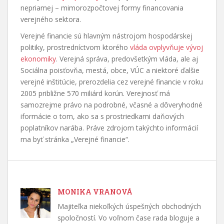
nepriamej – mimorozpočtovej formy financovania
verejného sektora.
Verejné financie sú hlavným nástrojom hospodárskej
politiky, prostredníctvom ktorého
vláda ovplyvňuje vývoj
ekonomiky
. Verejná správa, predovšetkým vláda, ale aj
Sociálna poisťovňa, mestá, obce, VÚC a niektoré ďalšie
verejné inštitúcie, prerozdelia cez verejné financie v roku
2005 približne 570 miliárd korún. Verejnosť má
samozrejme právo na podrobné, včasné a dôveryhodné
iformácie o tom, ako sa s prostriedkami daňových
poplatníkov narába. Práve zdrojom takýchto informácií
ma byť stránka „Verejné financie“.
MONIKA VRANOVÁ
Majiteľka niekoľkých úspešných obchodných
spoločností. Vo voľnom čase rada bloguje a