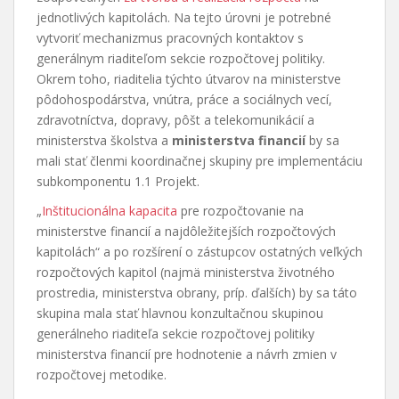
jednotlivých kapitolách. Na tejto úrovni je potrebné
vytvoriť mechanizmus pracovných kontaktov s
generálnym riaditeľom sekcie rozpočtovej politiky.
Okrem toho, riaditelia týchto útvarov na ministerstve
pôdohospodárstva, vnútra, práce a sociálnych vecí,
zdravotníctva, dopravy, pôšt a telekomunikácií a
ministerstva školstva a
ministerstva financií
by sa
mali stať členmi koordinačnej skupiny pre implementáciu
subkomponentu 1.1 Projekt.
„
Inštitucionálna kapacita
pre rozpočtovanie na
ministerstve financií a najdôležitejších rozpočtových
kapitolách“ a po rozšírení o zástupcov ostatných veľkých
rozpočtových kapitol (najmä ministerstva životného
prostredia, ministerstva obrany, príp. ďalších) by sa táto
skupina mala stať hlavnou konzultačnou skupinou
generálneho riaditeľa sekcie rozpočtovej politiky
ministerstva financií pre hodnotenie a návrh zmien v
rozpočtovej metodike.