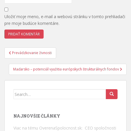
Uložiť moje meno, e-mail a webovú stránku v tomto prehliadači
pre moje budúce komentáre.
Navigácia
Prevádzkovanie živnosti
v
článku
Maďarsko – potenciál využitia európskych štrukturálnych fondov
Search
for:
NAJNOVŠIE ČLÁNKY
Viac na tému OverenaSpolocnost.sk: CEO spoločnosti