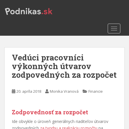
S
k
i
p
TOGGLE
t
o
m
a
Vedúci pracovníci
i
n
výkonných útvarov
c
zodpovedných za rozpočet
o
n
t
20. apríla 2018
Monika Vranová
Financie
e
n
t
Zodpovednosť za rozpočet
Ide obvykle o úroveň generálnych riaditeľov útvarov
zodpovedných
za tvorbu a realizáciu rozpočtu
na