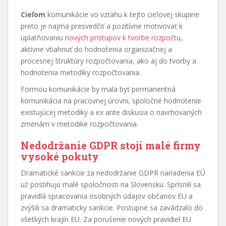
Cieľom
komunikácie vo vzťahu k tejto cieľovej skupine
preto je najmä presvedčiť a pozitívne motivovať k
uplatňovaniu
nových prístupov k tvorbe rozpočtu
,
aktívne vtiahnuť do hodnotenia organizačnej a
procesnej štruktúry rozpočtovania, ako aj do tvorby a
hodnotenia metodiky rozpočtovania.
Formou komunikácie by mala byť permanentná
komunikácia na pracovnej úrovni, spoločné hodnotenie
existujúcej metodiky a ex ante diskusia o navrhovaných
zmenám v metodike rozpočtovania.
Nedodržanie GDPR stojí malé firmy
vysoké pokuty
Dramatické sankcie za nedodržanie GDPR nariadenia EÚ
už postihujú malé spoločnosti na Slovensku. Sprísnili sa
pravidlá spracovania osobných údajov občanov EU a
zvýšili sa dramaticky sankcie. Postupne sa zavádzalo do
všetkých krajín EU. Za porušenie nových pravidiel EU