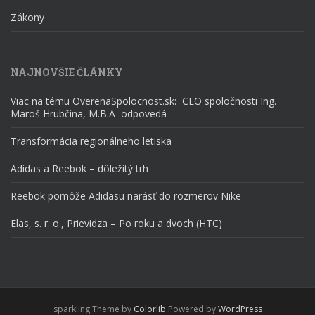
Zákony
NAJNOVŠIE ČLÁNKY
Viac na tému OverenaSpolocnost.sk: CEO spoločnosti Ing.
Maroš Hrubčina, M.B.A odpovedá
Transformácia regionálneho letiska
Adidas a Reebok – dôležitý trh
Reebok pomôže Adidasu narásť do rozmerov Nike
Elas, s. r. o., Prievidza – Po roku a dvoch (HTC)
sparkling Theme by
Colorlib
Powered by
WordPress