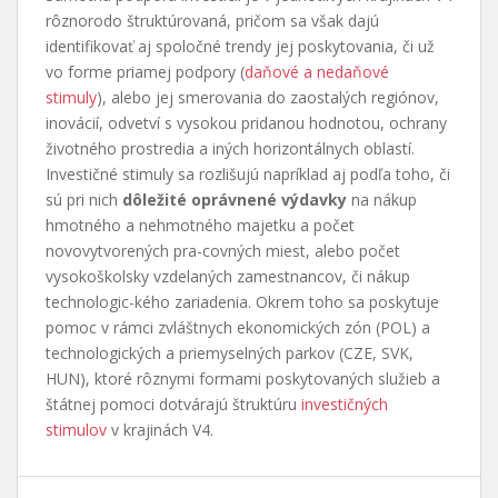
rôznorodo štruktúrovaná, pričom sa však dajú
identifikovať aj spoločné trendy jej poskytovania, či už
vo forme priamej podpory (
daňové a nedaňové
stimuly
), alebo jej smerovania do zaostalých regiónov,
inovácií, odvetví s vysokou pridanou hodnotou, ochrany
životného prostredia a iných horizontálnych oblastí.
Investičné stimuly sa rozlišujú napríklad aj podľa toho, či
sú pri nich
dôležité oprávnené výdavky
na nákup
hmotného a nehmotného majetku a počet
novovytvorených pra-covných miest, alebo počet
vysokoškolsky vzdelaných zamestnancov, či nákup
technologic-kého zariadenia. Okrem toho sa poskytuje
pomoc v rámci zvláštnych ekonomických zón (POL) a
technologických a priemyselných parkov (CZE, SVK,
HUN), ktoré rôznymi formami poskytovaných služieb a
štátnej pomoci dotvárajú štruktúru
investičných
stimulov
v krajinách V4.