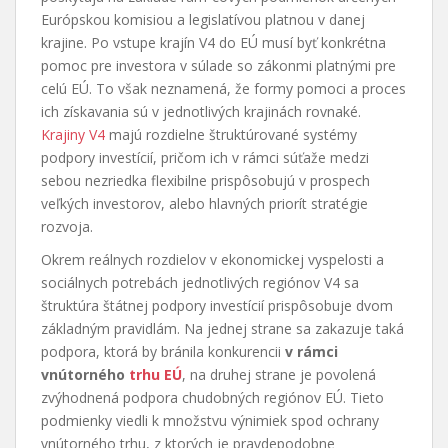
Európskou komisiou a legislatívou platnou v danej
krajine. Po vstupe krajín V4 do EÚ musí byť konkrétna
pomoc pre investora v súlade so zákonmi platnými pre
celú EÚ. To však neznamená, že formy pomoci a proces
ich získavania sú v jednotlivých krajinách rovnaké.
Krajiny V4
majú rozdielne štruktúrované systémy
podpory investícií, pričom ich v rámci súťaže medzi
sebou nezriedka flexibilne prispôsobujú v prospech
veľkých investorov, alebo hlavných priorít stratégie
rozvoja.
Okrem reálnych rozdielov v ekonomickej vyspelosti a
sociálnych potrebách jednotlivých regiónov V4 sa
štruktúra štátnej podpory investícií prispôsobuje dvom
základným pravidlám. Na jednej strane sa zakazuje taká
podpora, ktorá by bránila konkurencii
v rámci
vnútorného
trhu EÚ
, na druhej strane je povolená
zvýhodnená podpora chudobných regiónov EÚ. Tieto
podmienky viedli k množstvu výnimiek spod ochrany
vnútorného trhu, z ktorých je pravdepodobne