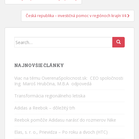
v
článku
Česká republika – investičná pomoc v regiónoch krajín V4
Search
for:
NAJNOVŠIE ČLÁNKY
Viac na tému OverenaSpolocnost.sk: CEO spoločnosti
Ing. Maroš Hrubčina, M.B.A odpovedá
Transformácia regionálneho letiska
Adidas a Reebok – dôležitý trh
Reebok pomôže Adidasu narásť do rozmerov Nike
Elas, s. r. o., Prievidza – Po roku a dvoch (HTC)