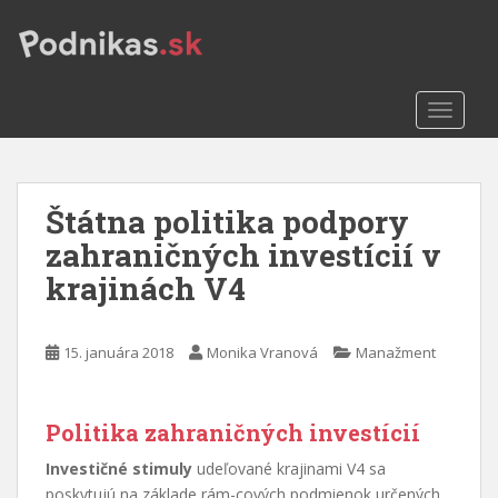
S
k
i
p
TOGGLE
t
o
m
a
Štátna politika podpory
i
n
zahraničných investícií v
c
krajinách V4
o
n
t
15. januára 2018
Monika Vranová
Manažment
e
n
t
Politika zahraničných investícií
Investičné stimuly
udeľované krajinami V4 sa
poskytujú na základe rám-cových podmienok určených