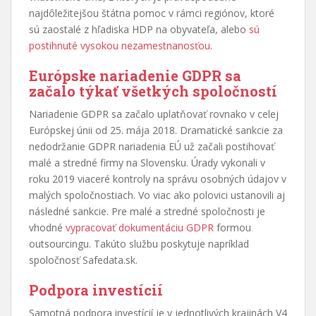
najdôležitejšou štátna pomoc v rámci regiónov, ktoré
sú zaostalé z hľadiska HDP na obyvateľa, alebo
sú
postihnuté vysokou nezamestnanosťou
.
Európske nariadenie GDPR sa
začalo týkať všetkých spoločností
Nariadenie GDPR sa začalo uplatňovať rovnako v celej
Európskej únii od 25. mája 2018. Dramatické sankcie za
nedodržanie GDPR nariadenia EÚ už začali postihovať
malé a stredné firmy na Slovensku. Úrady vykonali v
roku 2019 viaceré kontroly na správu osobných údajov v
malých spoločnostiach. Vo viac ako polovici ustanovili aj
následné sankcie. Pre malé a stredné spoločnosti je
vhodné
vypracovať dokumentáciu GDPR
formou
outsourcingu. Takúto službu poskytuje napríklad
spoločnosť Safedata.sk.
Podpora investícií
Samotná podpora investícií je v jednotlivých krajinách V4