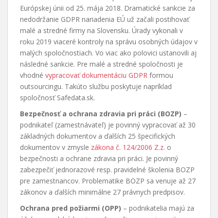
Európskej únii od 25. mája 2018. Dramatické sankcie za
nedodržanie GDPR nariadenia EÚ už začali postihovať
malé a stredné firmy na Slovensku. Úrady vykonali v
roku 2019 viaceré kontroly na správu osobných údajov v
malých spoločnostiach. Vo viac ako polovici ustanovili aj
následné sankcie. Pre malé a stredné spoločnosti je
vhodné
vypracovať dokumentáciu GDPR
formou
outsourcingu. Takúto službu poskytuje napríklad
spoločnosť Safedata.sk.
Bezpečnosť a ochrana zdravia pri práci (BOZP)
–
podnikateľ (zamestnávateľ) je povinný vypracovať až 30
základných dokumentov a ďalších 25 špecifických
dokumentov v zmysle
zákona č. 124/2006 Z.z.
o
bezpečnosti a ochrane zdravia pri práci. Je povinný
zabezpečiť jednorazové resp. pravidelné školenia BOZP
pre zamestnancov. Problematike BOZP sa venuje až 27
zákonov a ďalších minimálne 27 právnych predpisov.
Ochrana pred požiarmi (OPP)
– podnikatelia majú za