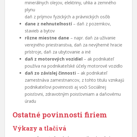
minerálnych olejov, elektriny, uhlia a zemného
plynu
daň z príjmov fyzických a právnických osôb
dane z nehnuteľností
– daň z pozemkov,
stavieb a bytov
rôzne miestne dane
– napr. daň za užívanie
verejného priestranstva, daň za nevýherné hracie
prístroje, daň za ubytovanie a iné
daň z motorových vozidiel
– ak podnikateľ
používa na podnikateľské účely motorové vozidlo
daň zo závislej činnosti
– ak podnikateľ
zamestnáva zamestnancov, z tohto titulu vznikajú
podnikateľovi povinnosti aj voči Sociálnej
poisťovni, zdravotným poisťovniam a daňovému
úradu
Ostatné povinnosti firiem
Výkazy a tlačivá