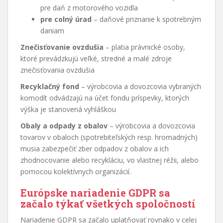
pre daň z motorového vozidla
pre colný úrad
– daňové priznanie k spotrebným
daniam
Znečisťovanie ovzdušia
– platia právnické osoby,
ktoré prevádzkujú veľké, stredné a malé zdroje
znečisťovania ovzdušia
Recyklačný fond
– výrobcovia a dovozcovia vybraných
komodít odvádzajú na účet fondu príspevky, ktorých
výška je stanovená vyhláškou
Obaly a odpady z obalov
– výrobcovia a dovozcovia
tovarov v obaloch (spotrebiteľských resp. hromadných)
musia zabezpečiť zber odpadov z obalov a ich
zhodnocovanie alebo recykláciu, vo vlastnej réžii, alebo
pomocou kolektívnych organizácií.
Európske nariadenie GDPR sa
začalo týkať všetkých spoločností
Nariadenie GDPR sa začalo uplatňovať rovnako v celej