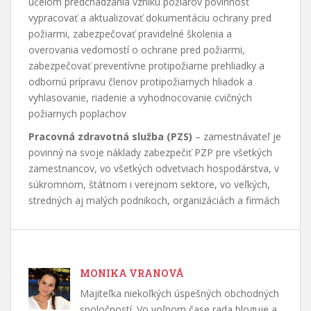
účelom predchádzania vzniku požiarov povinnosť
vypracovať a aktualizovať dokumentáciu ochrany pred
požiarmi, zabezpečovať pravidelné školenia a
overovania vedomostí o ochrane pred požiarmi,
zabezpečovať preventívne protipožiarne prehliadky a
odbornú prípravu členov protipožiarnych hliadok a
vyhlasovanie, riadenie a vyhodnocovanie cvičných
požiarnych poplachov
Pracovná zdravotná služba (PZS)
– zamestnávateľ je
povinný na svoje náklady zabezpečiť PZP pre všetkých
zamestnancov, vo všetkých odvetviach hospodárstva, v
súkromnom, štátnom i verejnom sektore, vo veľkých,
stredných aj malých podnikoch, organizáciách a firmách
MONIKA VRANOVÁ
Majiteľka niekoľkých úspešných obchodných
spoločností. Vo voľnom čase rada bloguje a