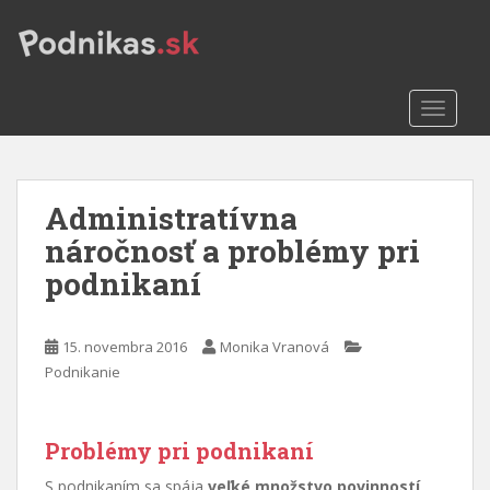
S
k
i
p
TOGGLE
t
o
m
a
Administratívna
i
n
náročnosť a problémy pri
c
podnikaní
o
n
t
15. novembra 2016
Monika Vranová
e
Podnikanie
n
t
Problémy pri podnikaní
S podnikaním sa spája
veľké množstvo povinností
,