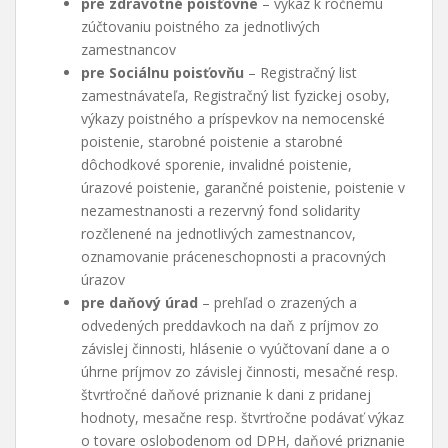
pre zdravotné poisťovne
– výkaz k ročnému
zúčtovaniu poistného za jednotlivých
zamestnancov
pre Sociálnu poisťovňu
– Registračný list
zamestnávateľa, Registračný list fyzickej osoby,
výkazy poistného a príspevkov na nemocenské
poistenie, starobné poistenie a starobné
dôchodkové sporenie, invalidné poistenie,
úrazové poistenie, garančné poistenie, poistenie v
nezamestnanosti a rezervný fond solidarity
rozčlenené na jednotlivých zamestnancov,
oznamovanie práceneschopnosti a pracovných
úrazov
pre daňový úrad
– prehľad o zrazených a
odvedených preddavkoch na daň z príjmov zo
závislej činnosti, hlásenie o vyúčtovaní dane a o
úhrne príjmov zo závislej činnosti, mesačné resp.
štvrťročné daňové priznanie k dani z pridanej
hodnoty, mesačne resp. štvrťročne podávať výkaz
o tovare oslobodenom od DPH, daňové priznanie