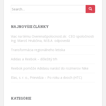
Search
for:
NAJNOVŠIE ČLÁNKY
Viac na tému OverenaSpolocnost.sk: CEO spoločnosti
Ing. Maroš Hrubčina, M.B.A odpovedá
Transformácia regionálneho letiska
Adidas a Reebok – dôležitý trh
Reebok pomôže Adidasu narásť do rozmerov Nike
Elas, s. r. o., Prievidza – Po roku a dvoch (HTC)
KATEGÓRIE