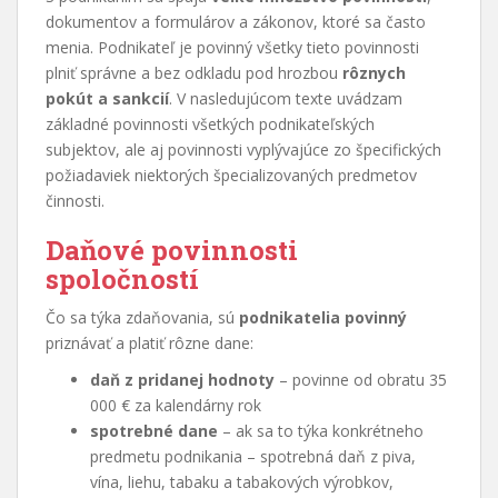
dokumentov a formulárov a zákonov, ktoré sa často
menia. Podnikateľ je povinný všetky tieto povinnosti
plniť správne a bez odkladu pod hrozbou
rôznych
pokút a sankcií
. V nasledujúcom texte uvádzam
základné povinnosti všetkých podnikateľských
subjektov, ale aj povinnosti vyplývajúce zo špecifických
požiadaviek niektorých špecializovaných predmetov
činnosti.
Daňové povinnosti
spoločností
Čo sa týka zdaňovania, sú
podnikatelia povinný
priznávať a platiť rôzne dane:
daň z pridanej hodnoty
– povinne od obratu 35
000 € za kalendárny rok
spotrebné dane
– ak sa to týka konkrétneho
predmetu podnikania – spotrebná daň z piva,
vína, liehu, tabaku a tabakových výrobkov,