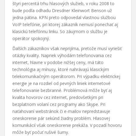
štyri percentá trhu hlasových služieb, v roku 2008 to
bude podľa odhadu Dresdner Kleinwort Benson už
jedna pätina. KPN preto odpovedal vlastnou službou
VoIP telefónie, pri ktorej zákazník nemusí ponechať aj
klasickú telefónnu linku. So záujmom o službu je
operátor spokojný.
Ďalších zákazníkov však neprijíma, pretože musí vyriešiť
otázky kvality. Napriek výhodám telefonovania cez
internet, hlavne v podobe nižšej ceny, má táto
technológia aj mínusy, ktoré nahrávajú klasickým
telekomunikačným operátorom. Pri výpadku elektrickej
energie je na rozdiel od pevných liniek internetové
telefonovanie bezbranné. Problémová môže byť aj
kvalita hovorov cez internet, predovšetkým pri
bezplatnom volaní cez programy ako Skype. Pri
naťahovaní webstránok či e-mailov nepredstavuje
oneskorenie pár sekúnd žiadny problém. Hlasovej
komunikácií však oneskorenie prekáža. V pozadí hovoru
môže byť počuť rušivé šumy.