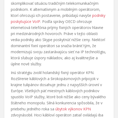
skomplikovať situáciu tradičným telekomunikačným
podnikom. K alternatívnym a mobilným operátorom,
ktorí ohrozujú ich postavenie, pribúdajú navyše
podniky
poskytujúce VoIP
. Podľa správy OECD ohrozuje
internetová telefónia príjmy fixných operátorov hlavne
pri medzinárodných hovoroch. Práve v tejto oblasti
vedia podniky ako Skype poskytnúť nižšie ceny. Niektorí
dominantní fixní operátori sa snažia brániť tým, že
modernizujú svoju zastarávajúcu sieť na IP technológiu,
ktorá sľubuje úspory nákladov, ako aj kvalitnejšie a
úplne nové služby.
Inú stratégiu zvolil holandský fixný operátor KPN.
Rozšírenie káblových a širokopásmových prípojok v
krajine tulipánov dosahuje jednu z najvyšších úrovní v
Európe. Všetkých päť miestnych káblových podnikov
spustilo VoIP služby, ktoré boli nižšie ako ceny bývalého
štátneho monopolu. Silná konkurencia spôsobila, že v
priebehu jedného roka sa
úbytok výkonov KPN
zdvojnásobil. Hoci kábloví operátori zatiaľ ovládajú iba