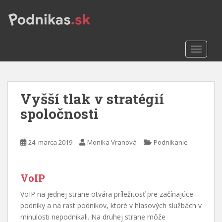
S
k
i
p
TOGGLE
t
o
m
a
Vyšší tlak v stratégií
i
n
spoločnosti
c
o
n
24. marca 2019
Monika Vranová
Podnikanie
t
e
n
VoIP
t
VoIP na jednej strane otvára príležitosť pre začínajúce
podniky a na rast podnikov, ktoré v hlasových službách v
minulosti nepodnikali. Na druhej strane môže