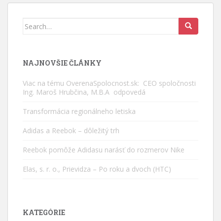
Search
for:
NAJNOVŠIE ČLÁNKY
Viac na tému OverenaSpolocnost.sk: CEO spoločnosti
Ing. Maroš Hrubčina, M.B.A odpovedá
Transformácia regionálneho letiska
Adidas a Reebok – dôležitý trh
Reebok pomôže Adidasu narásť do rozmerov Nike
Elas, s. r. o., Prievidza – Po roku a dvoch (HTC)
KATEGÓRIE