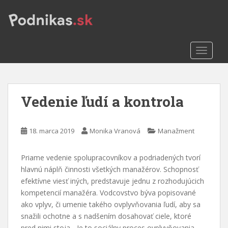
S
k
i
p
TOGGLE
t
o
m
a
Vedenie ľudí a kontrola
i
n
c
18. marca 2019
Monika Vranová
Manažment
o
n
t
Priame vedenie spolupracovníkov a podriadených tvorí
e
hlavnú náplň činnosti všetkých manažérov. Schopnosť
n
efektívne viesť iných, predstavuje jednu z rozhodujúcich
t
kompetencií manažéra. Vodcovstvo býva popisované
ako vplyv, či umenie takého ovplyvňovania ľudí, aby sa
snažili ochotne a s nadšením dosahovať ciele, ktoré
pred nimi stoja. „Je to sociálny proces ovplyvňovania