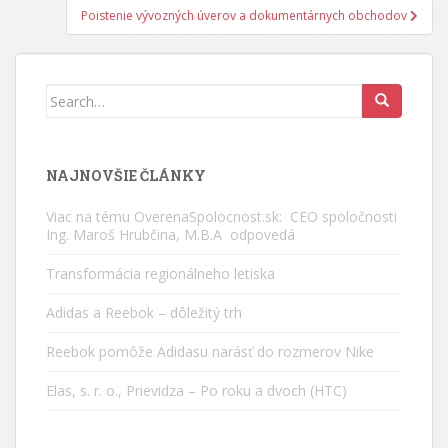
článku
Poistenie vývozných úverov a dokumentárnych obchodov
Search
for:
NAJNOVŠIE ČLÁNKY
Viac na tému OverenaSpolocnost.sk: CEO spoločnosti
Ing. Maroš Hrubčina, M.B.A odpovedá
Transformácia regionálneho letiska
Adidas a Reebok – dôležitý trh
Reebok pomôže Adidasu narásť do rozmerov Nike
Elas, s. r. o., Prievidza – Po roku a dvoch (HTC)