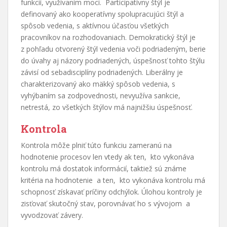
funkcií, využívaním moci. Participatívny štýl je
definovaný ako kooperatívny spolupracujúci štýl a
spôsob vedenia, s aktívnou účasťou všetkých
pracovníkov na rozhodovaniach. Demokratický štýl je
z pohľadu otvorený štýl vedenia voči podriadeným, berie
do úvahy aj názory podriadených, úspešnosť tohto štýlu
závisí od sebadisciplíny podriadených. Liberálny je
charakterizovaný ako mäkký spôsob vedenia, s
vyhýbaním sa zodpovednosti, nevyužíva sankcie,
netrestá, zo všetkých štýlov má najnižšiu úspešnosť.
Kontrola
Kontrola môže plniť túto funkciu zameranú na
hodnotenie procesov len vtedy ak ten, kto vykonáva
kontrolu má dostatok informácií, taktiež sú známe
kritéria na hodnotenie a ten, kto vykonáva kontrolu má
schopnosť získavať príčiny odchýlok. Úlohou kontroly je
zisťovať skutočný stav, porovnávať ho s vývojom a
vyvodzovať závery.