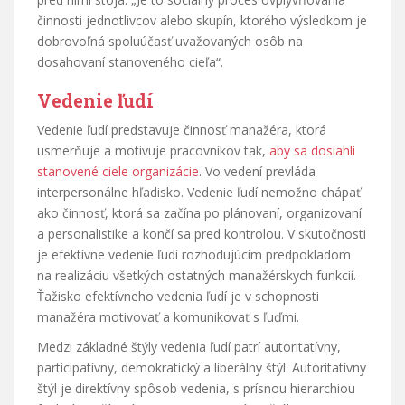
činnosti jednotlivcov alebo skupín, ktorého výsledkom je
dobrovoľná spoluúčasť uvažovaných osôb na
dosahovaní stanoveného cieľa“.
Vedenie ľudí
Vedenie ľudí predstavuje činnosť manažéra, ktorá
usmerňuje a motivuje pracovníkov tak,
aby sa dosiahli
stanovené ciele organizácie
. Vo vedení prevláda
interpersonálne hľadisko. Vedenie ľudí nemožno chápať
ako činnosť, ktorá sa začína po plánovaní, organizovaní
a personalistike a končí sa pred kontrolou. V skutočnosti
je efektívne vedenie ľudí rozhodujúcim predpokladom
na realizáciu všetkých ostatných manažérskych funkcií.
Ťažisko efektívneho vedenia ľudí je v schopnosti
manažéra motivovať a komunikovať s ľuďmi.
Medzi základné štýly vedenia ľudí patrí autoritatívny,
participatívny, demokratický a liberálny štýl. Autoritatívny
štýl je direktívny spôsob vedenia, s prísnou hierarchiou