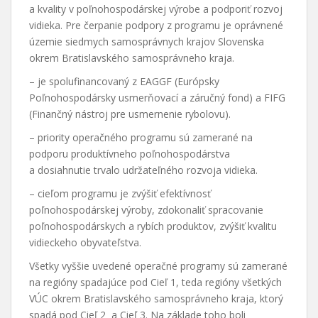
a kvality v poľnohospodárskej výrobe a podporiť rozvoj
vidieka. Pre čerpanie podpory z programu je oprávnené
územie siedmych samosprávnych krajov Slovenska
okrem Bratislavského samosprávneho kraja.
– je spolufinancovaný z EAGGF (Európsky
Poľnohospodársky usmerňovací a záručný fond) a FIFG
(Finančný nástroj pre usmernenie rybolovu).
– priority operačného programu sú zamerané na
podporu produktívneho poľnohospodárstva
a dosiahnutie trvalo udržateľného rozvoja vidieka.
– cieľom programu je zvýšiť efektívnosť
poľnohospodárskej výroby, zdokonaliť spracovanie
poľnohospodárskych a rybích produktov, zvýšiť kvalitu
vidieckeho obyvateľstva.
Všetky vyššie uvedené operačné programy sú zamerané
na regióny spadajúce pod Cieľ 1, teda regióny všetkých
VÚC okrem Bratislavského samosprávneho kraja, ktorý
spadá pod Cieľ 2 a Cieľ 3. Na základe toho boli