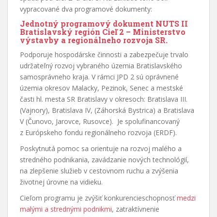
vypracované dva programové dokumenty:
Jednotný programový dokument NUTS II
Bratislavský región Cieľ 2 –
Ministerstvo
výstavby a regionálneho rozvoja SR.
Podporuje hospodárske činnosti a zabezpečuje trvalo
udržateľný rozvoj vybraného územia Bratislavského
samosprávneho kraja. V rámci JPD 2 sú oprávnené
územia okresov Malacky, Pezinok, Senec a mestské
časti hl. mesta SR Bratislavy v okresoch: Bratislava III.
(Vajnory), Bratislava IV, (Záhorská Bystrica) a Bratislava
V (Čunovo, Jarovce, Rusovce). Je spolufinancovaný
z Európskeho fondu regionálneho rozvoja (ERDF).
Poskytnutá pomoc sa orientuje na rozvoj malého a
stredného podnikania, zavádzanie nových technológií,
na zlepšenie služieb v cestovnom ruchu a zvýšenia
životnej úrovne na vidieku.
Cieľom programu je zvýšiť konkurencieschopnosť
medzi
malými a strednými podnikmi
, zatraktívnenie