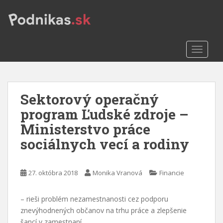
S
k
i
p
TOGGLE
t
o
m
a
Sektorový operačný
i
n
program Ľudské zdroje –
c
Ministerstvo práce
o
sociálnych vecí a rodiny
n
t
e
27. októbra 2018
Monika Vranová
Financie
n
t
– rieši problém nezamestnanosti cez podporu
znevýhodnených občanov na trhu práce a zlepšenie
šancí v zamestnaní.