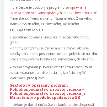
– pre čerpanie podpory z programu sú o
právnené
územia siedmych samosprávnych krajov Slovenska
a to:
Trnavského, Trenčianskeho, Nitrianskeho, Žilinského,
Banskobystrického, Prešovského, Košického
samosprávneho kraja.
– spolufinancovaný z Európskeho sociálneho fondu
(ESF)
– priority programu sú zamerané na rozvoj aktívnej
politiky trhu práce, posilnenie rovnosti príležitostí na trhu
práce a zvyšovanie kvalifikácie zamestnaných občanov.
– cieľmi programu je zvýšiť flexibilitu trhu práce, znížiť
nezamestnanosť a riziko sociálnej izolácie, zvýšiť
kvalifikáciu pracujúcich.
Sektorový operačný program
Poľnohospodárstvo a rozvoj vidieka
–
Poľnohospodárstvo a rozvoj vidieka je
Ministerstvo pôdohospodárstva SR
– cieľom je dosiahnuť zvýšenie konkurencieschopnosti