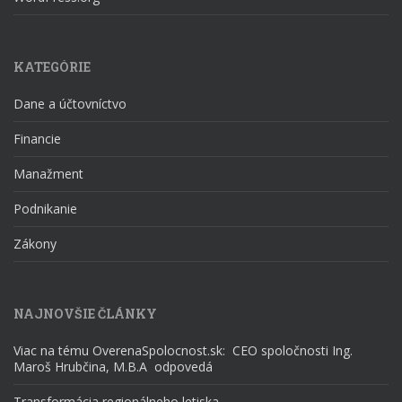
KATEGÓRIE
Dane a účtovníctvo
Financie
Manažment
Podnikanie
Zákony
NAJNOVŠIE ČLÁNKY
Viac na tému OverenaSpolocnost.sk: CEO spoločnosti Ing.
Maroš Hrubčina, M.B.A odpovedá
Transformácia regionálneho letiska