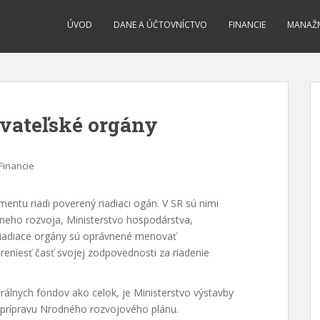
ÚVOD
DANE A ÚČTOVNÍCTVO
FINANCIE
MANAŽ
ovateľské orgány
Financie
tu riadi poverený riadiaci ogán. V SR sú nimi
álneho rozvoja, Ministerstvo hospodárstva,
adiace orgány sú oprávnené menovať
eniesť časť svojej zodpovednosti za riadenie
rálnych fondov ako celok, je Ministerstvo výstavby
 prípravu Nrodného rozvojového plánu.