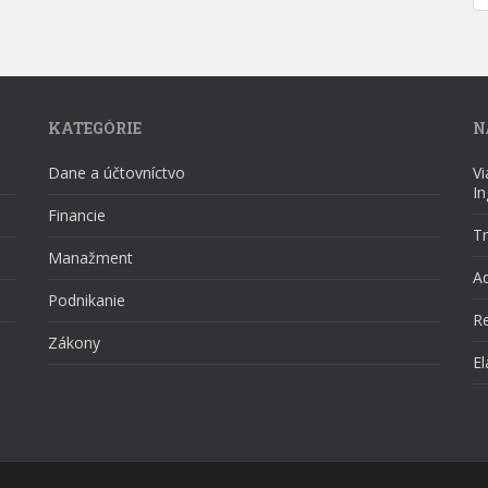
KATEGÓRIE
N
Dane a účtovníctvo
V
I
Financie
Tr
Manažment
Ad
Podnikanie
R
Zákony
El