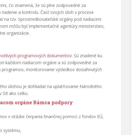
gánmi, čo znamená, že sú plne zodpovedné za
h riadenie a kontrolu. Časť svojich úloh v procese
ť na tzv. Sprostredkovateľské orgány pod riadiacimi
nom môžu byť implementačné agentúry ministerstiev,
ne organizácie.
dnotlivých programových dokumentov
. Sú zriadené ku
ri každom riadiacom orgáne a sú zodpovedné za
vých programov, monitorovanie výsledkov dosiahnutých
orého úlohou je dohliadať na uplatňovanie Národného
 SR ako celku.
adiacom orgáne Rámca podpory
gánov v otázke čerpania finančnej pomoci z fondov EÚ,
ho systému,