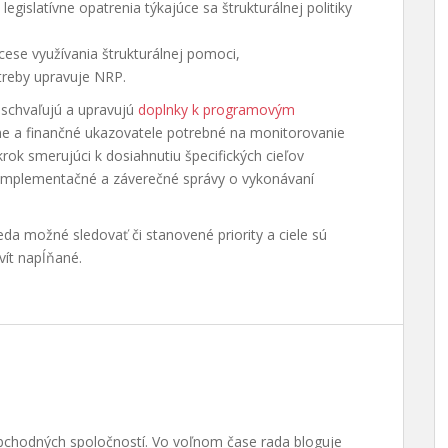
egislatívne opatrenia týkajúce sa štrukturálnej politiky
ese využívania štrukturálnej pomoci,
treby upravuje NRP.
 schvaľujú a upravujú
doplnky k programovým
lne a finančné ukazovatele potrebné na monitorovanie
rok smerujúci k dosiahnutiu špecifických cieľov
é implementačné a záverečné správy o vykonávaní
a možné sledovať či stanovené priority a ciele sú
vít napĺňané.
bchodných spoločností. Vo voľnom čase rada bloguje