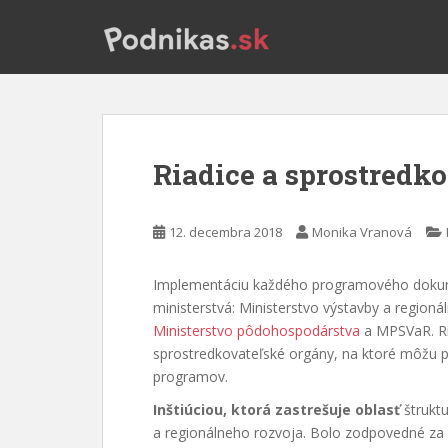
S
k
i
p
t
o
m
Riadice a sprostredk
a
i
n
12. decembra 2018
Monika Vranová
c
o
Implementáciu každého programového dokumen
n
ministerstvá: Ministerstvo výstavby a region
t
Ministerstvo pôdohospodárstva
a MPSVaR. Ri
e
sprostredkovateľské orgány, na ktoré môžu pr
n
programov.
t
Inštiúciou, ktorá zastrešuje oblasť
štruktu
a regionálneho rozvoja. Bolo zodpovedné za