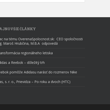
AJNOVŠIE ČLÁNKY
iac na tému OverenaSpolocnost.sk: CEO spoločnosti
ng. Maroš Hrubčina, M.B.A odpovedá
ansformácia regionálneho letiska
idas a Reebok – dôležitý trh
eebok pomôže Adidasu narásť do rozmerov Nike
as, s. r. o., Prievidza – Po roku a dvoch (HTC)