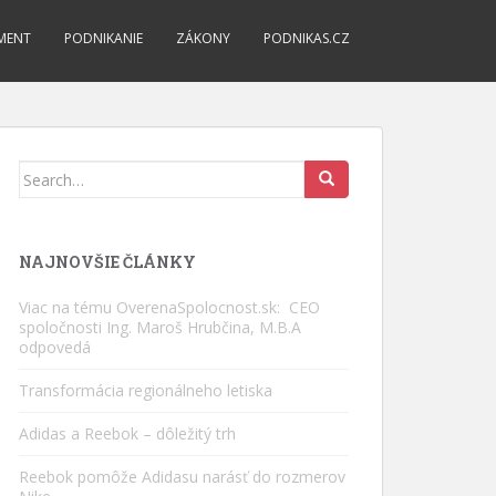
MENT
PODNIKANIE
ZÁKONY
PODNIKAS.CZ
Search
for:
NAJNOVŠIE ČLÁNKY
Viac na tému OverenaSpolocnost.sk: CEO
spoločnosti Ing. Maroš Hrubčina, M.B.A
odpovedá
Transformácia regionálneho letiska
Adidas a Reebok – dôležitý trh
Reebok pomôže Adidasu narásť do rozmerov