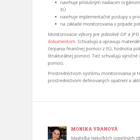
navrhuje príslušným riadiacim orgánom l
EÚ
navrhuje implementačné postupy v proc
na základe monitorovania v prípade po
Monitorovacie výbory pre jednolivé OP a JPD
dokumentom
. Schvašujú a upravujú materiá
čerpania finančnej pomoci z EÚ, hodnotia pok
štrukturálnej pomoci. Tiež schvaľujú výročn
pomoci.
Prostredníctvom systému monitorovania je ted
prostredníctvom definovaných opatrení a akti
MONIKA VRANOVÁ
Majiteľka niekoľkých úspešných o