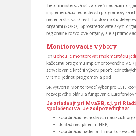
Tieto ministerstvá sú zároveň riadiacimi or
implementáciu jednotlivých programov, za
ic
riadenia štrukturálnych fondov môžu delegova
orgánmi (SORO). Sprostredkovateľským orgá
regionálne rozvojové orgány, ale aj mimovlád
Monitorovacie výbory
Ich
úlohou je monitorovať implementáciu je
každému programu implementovaného v SR p
schvaľovanie kritérií výberu priorít jednotli
v rámci jednotl.programov a pod.
SR vytvorila Monitorovací výbor pre CSF, kt
rozvojového plánu a fungovanie Eurofondov v
Je zriadený pri MvaRR, t.j. pri Ri
spoločenstva. Je zodpovedný za:
koordináciu jednotlivých riadiacich or
dohľad nad plnením NRP,
koordináciu riadenia IT monitorovacie