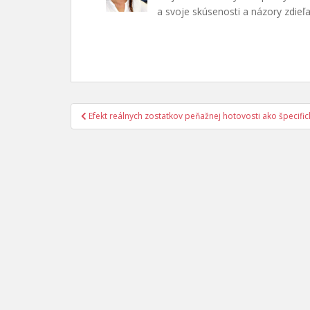
a svoje skúsenosti a názory zdieľ
Navigácia
Efekt reálnych zostatkov peňažnej hotovosti ako špecifi
v
článku