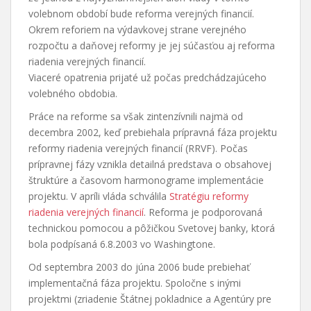
volebnom období bude reforma verejných financií.
Okrem reforiem na výdavkovej strane verejného
rozpočtu a daňovej reformy je jej súčasťou aj reforma
riadenia verejných financií.
Viaceré opatrenia prijaté už počas predchádzajúceho
volebného obdobia.
Práce na reforme sa však zintenzívnili najmä od
decembra 2002, keď prebiehala prípravná fáza projektu
reformy riadenia verejných financií (RRVF). Počas
prípravnej fázy vznikla detailná predstava o obsahovej
štruktúre a časovom harmonograme implementácie
projektu. V apríli vláda schválila
Stratégiu reformy
riadenia verejných financií
. Reforma je podporovaná
technickou pomocou a pôžičkou Svetovej banky, ktorá
bola podpísaná 6.8.2003 vo Washingtone.
Od septembra 2003 do júna 2006 bude prebiehať
implementačná fáza projektu. Spoločne s inými
projektmi (zriadenie Štátnej pokladnice a Agentúry pre