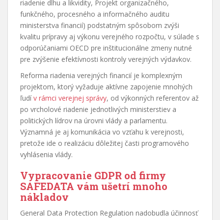
riadenie dlhu a likvidity, Projekt organizačného,
funkčného, procesného a informačného auditu
ministerstva financií) podstatným spôsobom zvýši
kvalitu prípravy aj výkonu verejného rozpočtu, v súlade s
odporúčaniami OECD pre inštitucionálne zmeny nutné
pre zvýšenie efektívnosti kontroly verejných výdavkov.
Reforma riadenia verejných financií je komplexným
projektom, ktorý vyžaduje aktívne zapojenie mnohých
ľudí
v rámci verejnej správy
, od výkonných referentov až
po vrcholové riadenie jednotlivých ministerstiev a
politických lídrov na úrovni vlády a parlamentu.
Významná je aj komunikácia vo vzťahu k verejnosti,
pretože ide o realizáciu dôležitej časti programového
vyhlásenia vlády.
Vypracovanie GDPR od firmy
SAFEDATA vám ušetrí mnoho
nákladov
General Data Protection Regulation nadobudla účinnosť