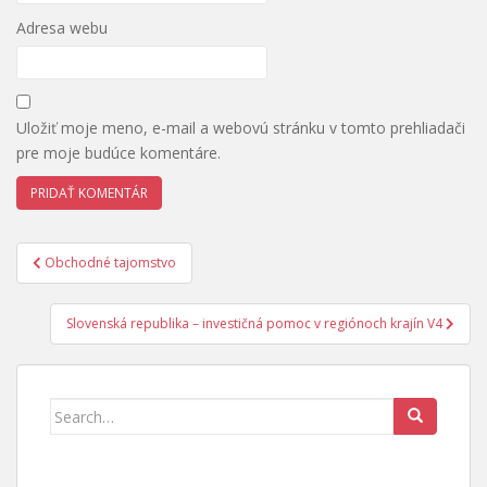
Adresa webu
Uložiť moje meno, e-mail a webovú stránku v tomto prehliadači
pre moje budúce komentáre.
Navigácia
Obchodné tajomstvo
v
článku
Slovenská republika – investičná pomoc v regiónoch krajín V4
Search
for: