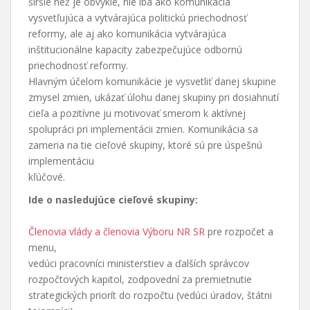
širšie než je obvyklé, nie iba ako komunikácia
vysvetľujúca a vytvárajúca politickú priechodnosť
reformy, ale aj ako komunikácia vytvárajúca
inštitucionálne kapacity zabezpečujúce odbornú
priechodnosť reformy.
Hlavným účelom komunikácie je vysvetliť danej skupine
zmysel zmien, ukázať úlohu danej skupiny pri dosiahnutí
cieľa a pozitívne ju motivovať smerom k aktívnej
spolupráci pri implementácii zmien. Komunikácia sa
zameria na tie cieľové skupiny, ktoré sú pre úspešnú
implementáciu
kľúčové.
Ide o nasledujúce cieľové skupiny:
Členovia vlády a členovia Výboru NR SR
pre rozpočet a
menu,
vedúci pracovníci ministerstiev a ďalších správcov
rozpočtových kapitol, zodpovední za premietnutie
strategických priorít do rozpočtu (vedúci úradov, štátni