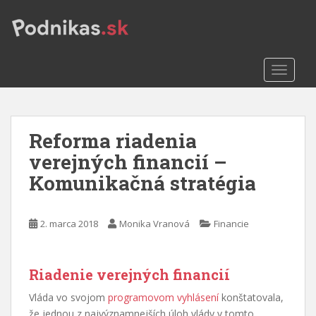
S
k
i
p
TOGGLE
t
o
m
a
Reforma riadenia
i
n
verejných financií –
c
Komunikačná stratégia
o
n
t
2. marca 2018
Monika Vranová
Financie
e
n
t
Riadenie verejných financií
Vláda vo svojom
programovom vyhlásení
konštatovala,
že jednou z najvýznamnejších úloh vlády v tomto