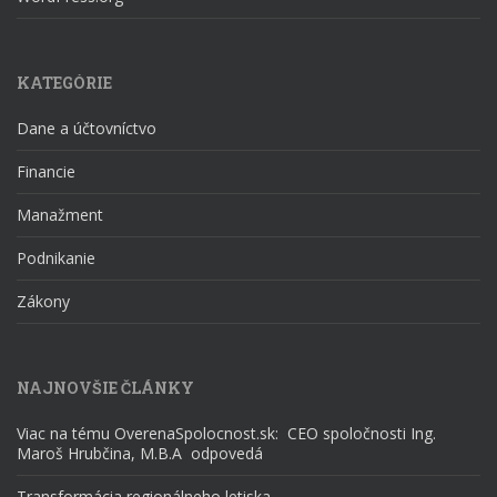
KATEGÓRIE
Dane a účtovníctvo
Financie
Manažment
Podnikanie
Zákony
NAJNOVŠIE ČLÁNKY
Viac na tému OverenaSpolocnost.sk: CEO spoločnosti Ing.
Maroš Hrubčina, M.B.A odpovedá
Transformácia regionálneho letiska